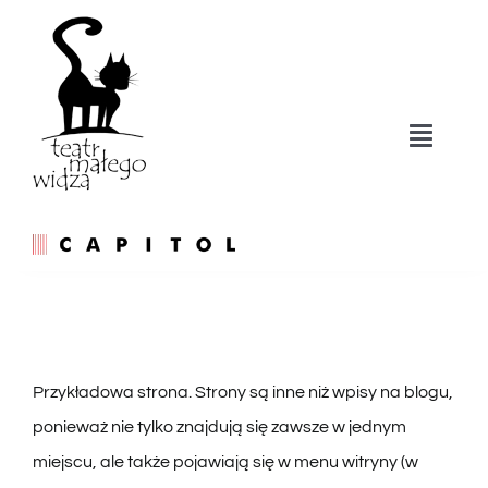
Przejdź
do
zawartości
Toggle
Naviga
Strona główna
Spektakle
Repertuar
Przykładowa strona. Strony są inne niż wpisy na blogu,
ponieważ nie tylko znajdują się zawsze w jednym
Kontakt
miejscu, ale także pojawiają się w menu witryny (w